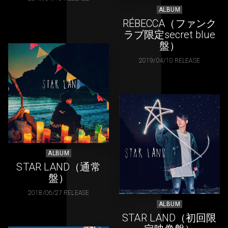
ALBUM
RÉBECCA（ファンク
ラブ限定secret blue
盤）
2019/04/10 RELEASE
ALBUM
STAR LAND（通常
盤）
2018/06/27 RELEASE
ALBUM
STAR LAND（初回限