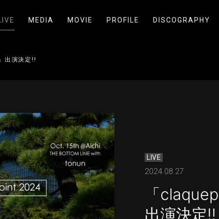
LIVE
MEDIA
MOVIE
PROFILE
DISCOGRAPHY
24」出演決定!!
LIVE
2024.08.27
「claquep
出演決定!!