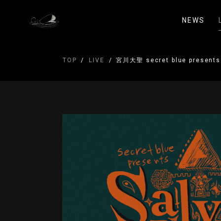
NEWS
TOP
LIVE
宮川大聖 secret blue present