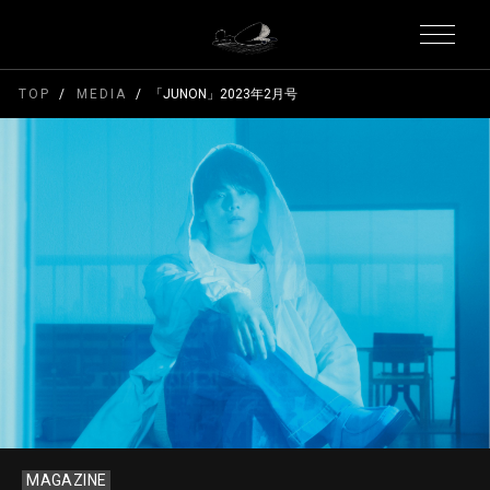
TOP
MEDIA
「JUNON」2023年2月号
MAGAZINE